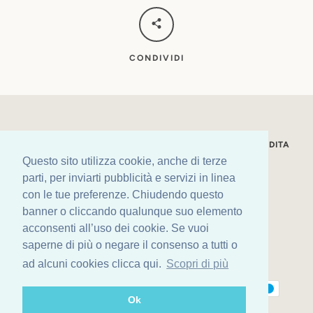
CONDIVIDI
LA NOSTRA STORIA
CONDIZIONI GENERALI DI VENDITA
Questo sito utilizza cookie, anche di terze
SPEDIZIONI
PRIVACY POLICY
LEGAL
parti, per inviarti pubblicità e servizi in linea
con le tue preferenze. Chiudendo questo
Facebook
Instagram
banner o cliccando qualunque suo elemento
acconsenti all’uso dei cookie. Se vuoi
Copyright © 2026,
Nuova Pasticceria Lady
.
saperne di più o negare il consenso a tutti o
Realizzazione
Tunca Digital Agency
ad alcuni cookies clicca qui.
Scopri di più
Modalità
di
Ok