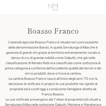
Vai
VIS
direttamente
ai
MENU
contenuti
CAR
Boasso Franco
L’azienda agricola Boasso Franco è situata nel cuore pulsante
della denominazione Barolo, in quella Serralunga d’Alba che è
garanzia di grandi vini grazie al territorio estremamente vocato e
denso di cru di grande nobiltà come Gabutti, che già nella
classificazione di Renato Ratti era classificata come sottozona di
prima categoria a conferma dell’eccellente qualità del terroir e dei
vini ivi prodotti, dove si trova la cantina.
La cantina Boasso Franco nasce all’inizio degli anni ‘70 con la
decisione di vinificare in proprio le uve prodotte nei vigneti di
proprietà ed è a tutt’oggi a conduzione famigliare diretta da
Franco Boasso.
Le uve vinificate provengono dai 7 ettari di proprietà tutti situati a
Serralunga d’Alba nelle sottozone Gabutti, Meriame e Margheria e