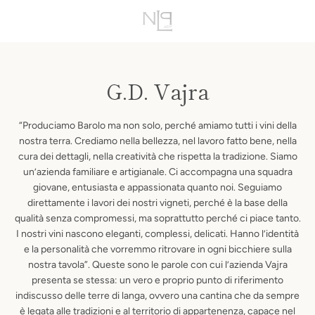
Vai
VIS
direttamente
ai
MENU
contenuti
CAR
G.D. Vajra
“Produciamo Barolo ma non solo, perché amiamo tutti i vini della
nostra terra. Crediamo nella bellezza, nel lavoro fatto bene, nella
cura dei dettagli, nella creatività che rispetta la tradizione. Siamo
un’azienda familiare e artigianale. Ci accompagna una squadra
giovane, entusiasta e appassionata quanto noi. Seguiamo
direttamente i lavori dei nostri vigneti, perché è la base della
qualità senza compromessi, ma soprattutto perché ci piace tanto.
I nostri vini nascono eleganti, complessi, delicati. Hanno l’identità
e la personalità che vorremmo ritrovare in ogni bicchiere sulla
nostra tavola”. Queste sono le parole con cui l’azienda Vajra
presenta se stessa: un vero e proprio punto di riferimento
indiscusso delle terre di langa, ovvero una cantina che da sempre
è legata alle tradizioni e al territorio di appartenenza, capace nel