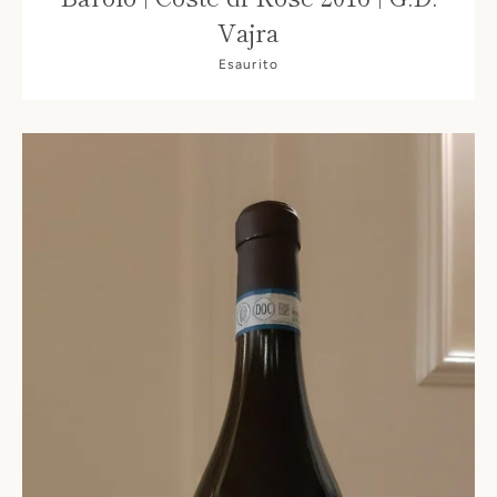
Vajra
Esaurito