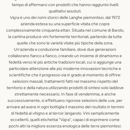
tempo di affermarsi con prodotti che hanno raggiunto livelli
qualitativi assoluti.
Vajra è uno dei nomi storici delle Langhe piemontesi, dal 1972
azienda estesa su una superficie vitata che copre
complessivamente cinquanta ettari. Situata nel comune di Barolo,
la cantina produce vini fortemente territoriali, partendo da tutte
quelle che sono le varietà vitate più tipiche della zona.
Un'azienda a conduzione familiare, dove due generazioni
collaborano fianco a fianco, creando un insieme di dinamismo e
fedeltà verso le più antiche tradizioni locali, cui si aggiunge una
particolare attenzione alle più moderne innovazioni tecniche e
scientifiche che il progresso sia in grado al momento di offrire:
selezioni massali, trattamenti fatti nel massimo rispetto del
territorio e della natura utilizzando prodotti di sintesi solo laddove
strettamente necessario. In fase di vendemmia, e anche
successivamente, si effettuano rigorose selezioni delle uve, per
arrivare ad avere in ogni bottiglia il massimo del risultato in termini
di fedeltà al vitigno e al terroir langarolo. Vini semplicemente
eccellenti, quelli etichettai “Vajra”, capaci di esprimere come
pochi altri la migliore essenza enologica delle terre piemontesi.