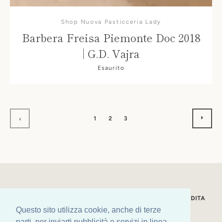
Shop Nuova Pasticceria Lady
Barbera Freisa Piemonte Doc 2018
| G.D. Vajra
Esaurito
PROS
PRECEDENTE
1
2
3
LA NOSTRA STORIA
CONDIZIONI GENERALI DI VENDITA
Questo sito utilizza cookie, anche di terze
SPEDIZIONI
PRIVACY POLICY
LEGAL
parti, per inviarti pubblicità e servizi in linea