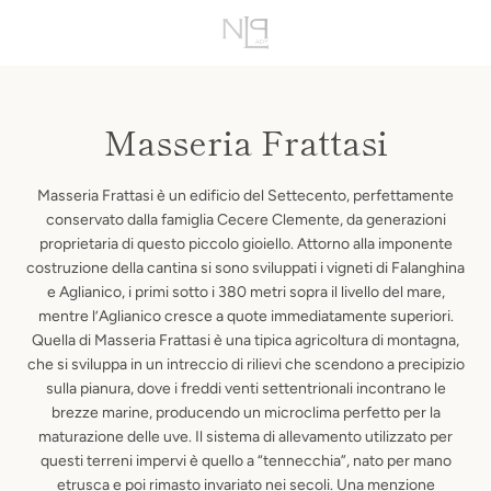
Vai
VIS
direttamente
ai
MENU
contenuti
CAR
Masseria Frattasi
Masseria Frattasi è un edificio del Settecento, perfettamente
conservato dalla famiglia Cecere Clemente, da generazioni
proprietaria di questo piccolo gioiello. Attorno alla imponente
costruzione della cantina si sono sviluppati i vigneti di Falanghina
e Aglianico, i primi sotto i 380 metri sopra il livello del mare,
mentre l’Aglianico cresce a quote immediatamente superiori.
Quella di Masseria Frattasi è una tipica agricoltura di montagna,
che si sviluppa in un intreccio di rilievi che scendono a precipizio
sulla pianura, dove i freddi venti settentrionali incontrano le
brezze marine, producendo un microclima perfetto per la
maturazione delle uve. Il sistema di allevamento utilizzato per
questi terreni impervi è quello a “tennecchia”, nato per mano
etrusca e poi rimasto invariato nei secoli. Una menzione