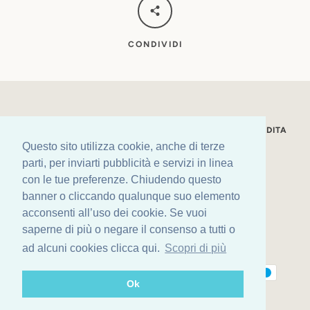
CONDIVIDI
LA NOSTRA STORIA
CONDIZIONI GENERALI DI VENDITA
Questo sito utilizza cookie, anche di terze
SPEDIZIONI
PRIVACY POLICY
LEGAL
parti, per inviarti pubblicità e servizi in linea
con le tue preferenze. Chiudendo questo
Facebook
Instagram
banner o cliccando qualunque suo elemento
acconsenti all’uso dei cookie. Se vuoi
Copyright © 2026,
Nuova Pasticceria Lady
.
saperne di più o negare il consenso a tutti o
Realizzazione
Tunca Digital Agency
ad alcuni cookies clicca qui.
Scopri di più
Modalità
di
Ok
pagamento