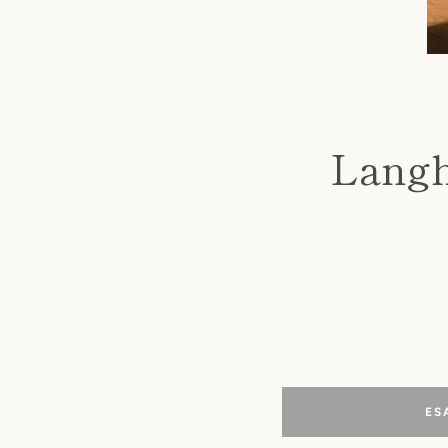
Langh
ES