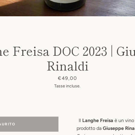
e Freisa DOC 2023 | Gi
Rinaldi
Prezzo
€49,00
Tasse incluse.
Il
Langhe Freisa
è un vino
AURITO
prodotto da
Giuseppe Rina