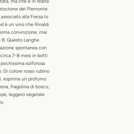
tata, ma che è in realtà
 autoctone del Piemonte.
associato alla Freisa lo
d è un vino che Rinaldi
erma convinzione, mai
e B. Questo Langhe
tazione spontanea con
 circa 7-8 mesi in botti
i pochissima solforosa
. Di colore rosso rubino
ati, esprime un profumo
ena, fragolina di bosco,
epe, leggero vegetale
o.