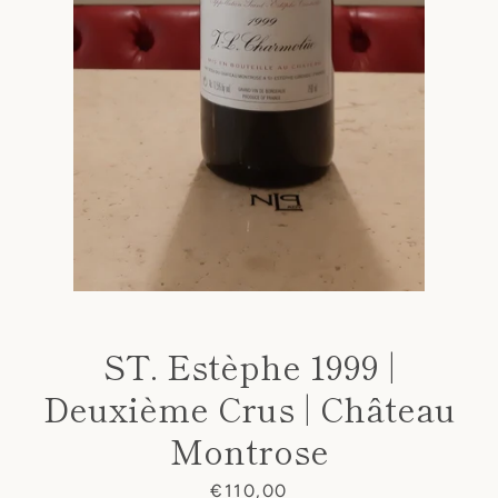
ST. Estèphe 1999 |
Deuxième Crus | Château
Montrose
Prezzo
€110,00