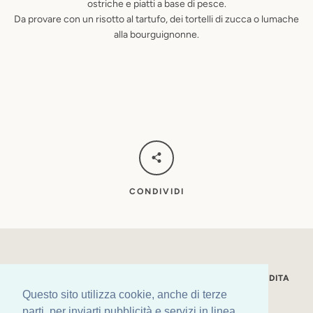
ostriche e piatti a base di pesce.
Da provare con un risotto al tartufo, dei tortelli di zucca o lumache
alla bourguignonne.
CONDIVIDI
LA NOSTRA STORIA
CONDIZIONI GENERALI DI VENDITA
Questo sito utilizza cookie, anche di terze
SPEDIZIONI
PRIVACY POLICY
LEGAL
parti, per inviarti pubblicità e servizi in linea