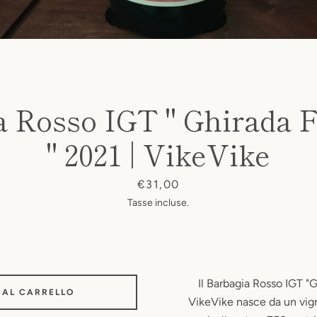
 Rosso IGT " Ghirada F
" 2021 | VikeVike
Prezzo
€31,00
Tasse incluse.
Il Barbagia Rosso IGT "G
 AL CARRELLO
VikeVike nasce da un vign