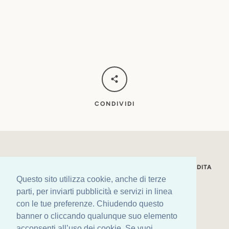
CONDIVIDI
LA NOSTRA STORIA
CONDIZIONI GENERALI DI VENDITA
Questo sito utilizza cookie, anche di terze
SPEDIZIONI
PRIVACY POLICY
LEGAL
parti, per inviarti pubblicità e servizi in linea
con le tue preferenze. Chiudendo questo
Facebook
Instagram
banner o cliccando qualunque suo elemento
acconsenti all’uso dei cookie. Se vuoi