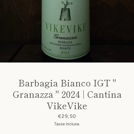
Barbagia Bianco IGT "
Granazza " 2024 | Cantina
VikeVike
Prezzo
€29,50
Tasse incluse.